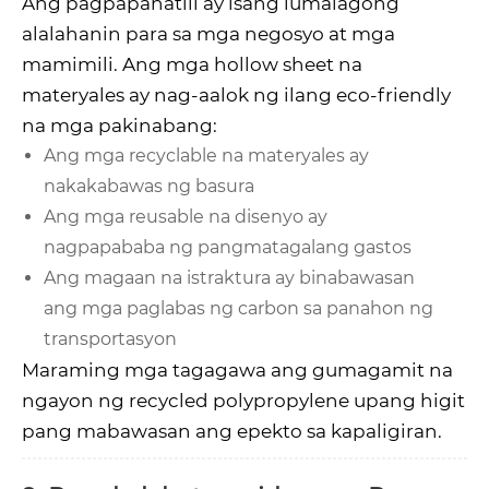
Ang pagpapanatili ay isang lumalagong
alalahanin para sa mga negosyo at mga
mamimili. Ang mga hollow sheet na
materyales ay nag-aalok ng ilang eco-friendly
na mga pakinabang:
Ang mga recyclable na materyales ay
nakakabawas ng basura
Ang mga reusable na disenyo ay
nagpapababa ng pangmatagalang gastos
Ang magaan na istraktura ay binabawasan
ang mga paglabas ng carbon sa panahon ng
transportasyon
Maraming mga tagagawa ang gumagamit na
ngayon ng recycled polypropylene upang higit
pang mabawasan ang epekto sa kapaligiran.