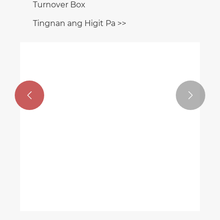


Dust-Proof Curtain Hollow Sheet
Turnover Box
Tingnan ang Higit Pa >>