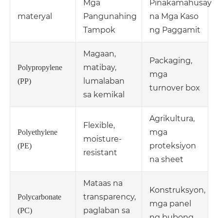
Mga
Pinakamahusay
materyal
Pangunahing
na Mga Kaso
Tampok
ng Paggamit
Magaan,
Packaging,
matibay,
Polypropylene
mga
lumalaban
(PP)
turnover box
sa kemikal
Agrikultura,
Flexible,
mga
Polyethylene
moisture-
proteksiyon
(PE)
resistant
na sheet
Mataas na
Konstruksyon,
transparency,
Polycarbonate
mga panel
paglaban sa
(PC)
ng bubong