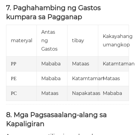
7. Paghahambing ng Gastos
kumpara sa Pagganap
Antas
Kakayahang
materyal
ng
tibay
umangkop
Gastos
Mababa
Mataas
Katamtaman
PP
Mababa
Katamtaman
Mataas
PE
Mataas
Napakataas
Mababa
PC
8. Mga Pagsasaalang-alang sa
Kapaligiran