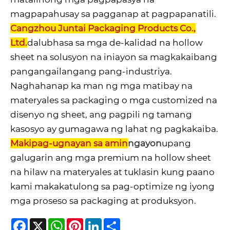
magpapahusay sa pagganap at pagpapanatili.
Cangzhou Juntai Packaging Products Co.,
Ltd.
dalubhasa sa mga de-kalidad na hollow
sheet na solusyon na iniayon sa magkakaibang
pangangailangang pang-industriya.
Naghahanap ka man ng mga matibay na
materyales sa packaging o mga customized na
disenyo ng sheet, ang pagpili ng tamang
kasosyo ay gumagawa ng lahat ng pagkakaiba.
Makipag-ugnayan sa amin
ngayon
upang
galugarin ang mga premium na hollow sheet
na hilaw na materyales at tuklasin kung paano
kami makakatulong sa pag-optimize ng iyong
mga proseso sa packaging at produksyon.
Facebook
X
WhatsApp
Pinterest
LinkedIn
Share