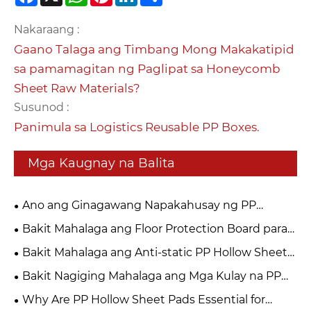
Nakaraang :
Gaano Talaga ang Timbang Mong Makakatipid
sa pamamagitan ng Paglipat sa Honeycomb
Sheet Raw Materials?
Susunod :
Panimula sa Logistics Reusable PP Boxes.
Mga Kaugnay na Balita
Ano ang Ginagawang Napakahusay ng PP
Honeycomb Sheet para sa Makabagong
Bakit Mahalaga ang Floor Protection Board para
Packaging at Konstruksyon?
sa Modernong Konstruksyon at Pagkukumpuni?
Bakit Mahalaga ang Anti-static PP Hollow Sheet
para sa Modernong Packaging at Proteksyon sa
Bakit Nagiging Mahalaga ang Mga Kulay na PP
Industriya?
Hollow Sheet sa Mga Makabagong Industriya?
Why Are PP Hollow Sheet Pads Essential for