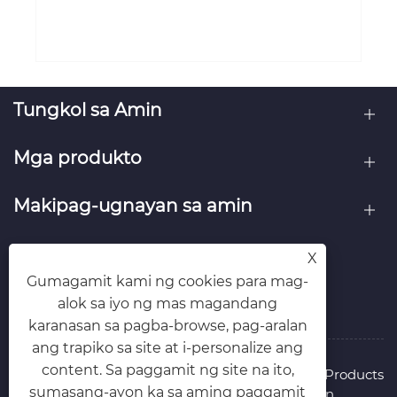
Ano ang Ginagawang Napakahusay ng
PP Honeycomb Sheet para sa
Makabagong Packaging at
Tingnan ang Higit Pa >>
Konstruksyon?
Tungkol sa Amin
Mga produkto
X
Gumagamit kami ng cookies para mag-
Makipag-ugnayan sa amin
alok sa iyo ng mas magandang
karanasan sa pagba-browse, pag-aralan
SUNDAN MO KAMI
ang trapiko sa site at i-personalize ang
content. Sa paggamit ng site na ito,
sumasang-ayon ka sa aming paggamit