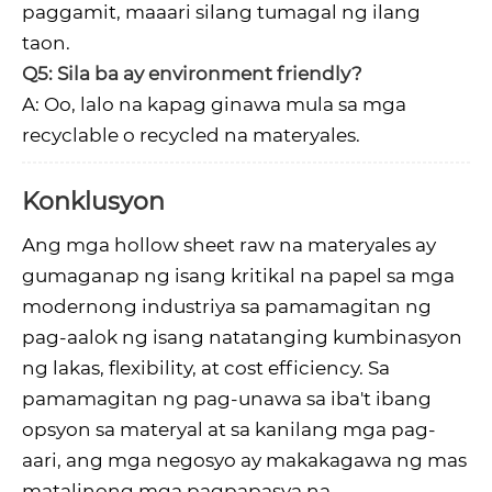
paggamit, maaari silang tumagal ng ilang
taon.
Q5: Sila ba ay environment friendly?
A: Oo, lalo na kapag ginawa mula sa mga
recyclable o recycled na materyales.
Konklusyon
Ang mga hollow sheet raw na materyales ay
gumaganap ng isang kritikal na papel sa mga
modernong industriya sa pamamagitan ng
pag-aalok ng isang natatanging kumbinasyon
ng lakas, flexibility, at cost efficiency. Sa
pamamagitan ng pag-unawa sa iba't ibang
opsyon sa materyal at sa kanilang mga pag-
aari, ang mga negosyo ay makakagawa ng mas
matalinong mga pagpapasya na