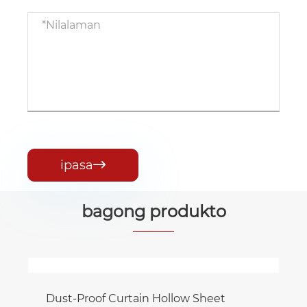
ipasa

bagong produkto