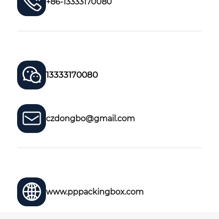
+86-13333170080
13333170080
czdongbo@gmail.com
www.pppackingbox.com