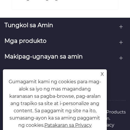
Tungkol sa Amin
Mga produkto
Makipag-ugnayan sa amin
SUNDAN MO KAMI
X
Gumagamit kami ng cookies para mag-
alok sa iyo ng mas magandang
karanasan sa pagba-browse, pag-aralan
ang trapiko sa site at i-personalize ang
content. Sa paggamit ng site na ito,
Copyright © 2026 Cangzhou Juntai Packaging Products
sumasang-ayon ka sa aming paggamit
Co., Ltd. Lahat ng Karapatan ay Nakalaan.
Links
Sitemap
RSS
XML
Patakaran sa Privacy
ng cookies.
Patakaran sa Privacy